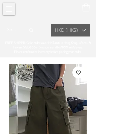
HKD (HK$)
FREE SHIPPING for orders over HK$400 in Hong Kong, Macau &
Taiwan, SGD300 in Singapore and RM900 in Malaysia.
Please confirm the inventory before placing your order.