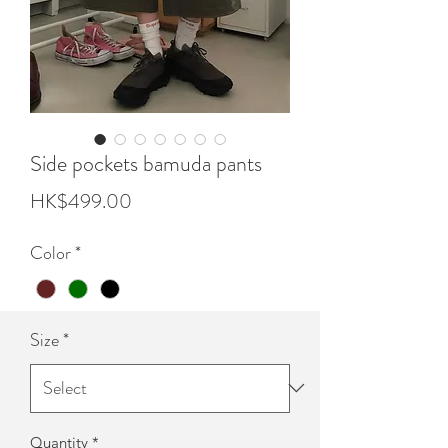
Side pockets bamuda pants
Price
HK$499.00
Color
*
Size
*
Quantity
*