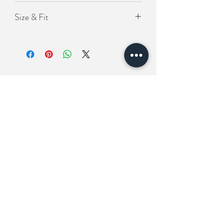
- 韓國製
Size & Fit
- 橡筋鬆緊腰圍
- 7分褲版型
Length(褲長）70cm
Waist(腰圍）24-42吋 (橡筋拉伸）
Hip(臀圍）130cm
Related Products
New In
New In